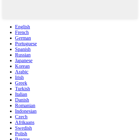
English
French
German
Portuguese
Spanish
Russian
Japanese
Korean
Arabic
Irish
Greek
Turkish
Italian
Danish
Romanian
Indonesian
Czech
Afrikaans
Swedish
Polish
Basque