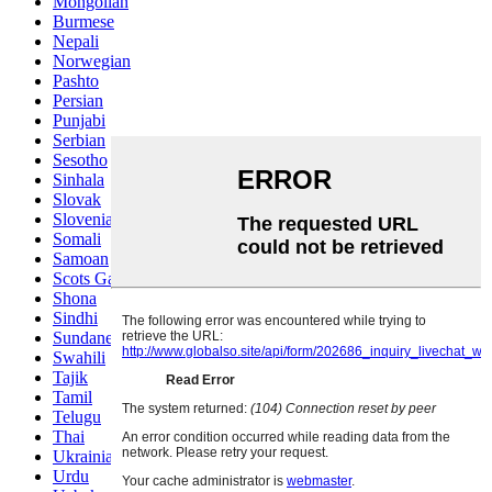
Mongolian
Burmese
Nepali
Norwegian
Pashto
Persian
Punjabi
Serbian
Sesotho
Sinhala
Slovak
Slovenian
Somali
Samoan
Scots Gaelic
Shona
Sindhi
Sundanese
Swahili
Tajik
Tamil
Telugu
Thai
Ukrainian
Urdu