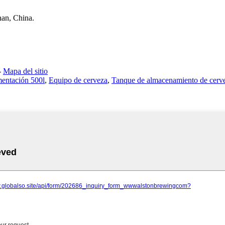
nan, China.
-
Mapa del sitio
entación 500l
,
Equipo de cerveza
,
Tanque de almacenamiento de cerv