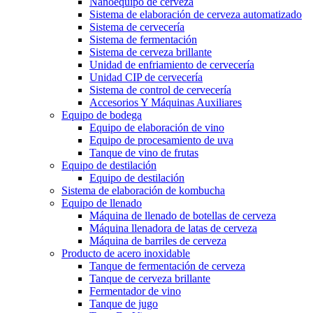
Nanoequipo de cerveza
Sistema de elaboración de cerveza automatizado
Sistema de cervecería
Sistema de fermentación
Sistema de cerveza brillante
Unidad de enfriamiento de cervecería
Unidad CIP de cervecería
Sistema de control de cervecería
Accesorios Y Máquinas Auxiliares
Equipo de bodega
Equipo de elaboración de vino
Equipo de procesamiento de uva
Tanque de vino de frutas
Equipo de destilación
Equipo de destilación
Sistema de elaboración de kombucha
Equipo de llenado
Máquina de llenado de botellas de cerveza
Máquina llenadora de latas de cerveza
Máquina de barriles de cerveza
Producto de acero inoxidable
Tanque de fermentación de cerveza
Tanque de cerveza brillante
Fermentador de vino
Tanque de jugo