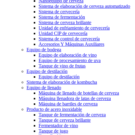
Nanoequipo de cerveza
Sistema de elaboración de cerveza automatizado
Sistema de cervecería
Sistema de fermentación
Sistema de cerveza brillante
Unidad de enfriamiento de cervecería
Unidad CIP de cervecería
Sistema de control de cervecería
Accesorios Y Máquinas Auxiliares
Equipo de bodega
Equipo de elaboración de vino
Equipo de procesamiento de uva
Tanque de vino de frutas
Equipo de destilación
Equipo de destilación
Sistema de elaboración de kombucha
Equipo de llenado
Máquina de llenado de botellas de cerveza
Máquina llenadora de latas de cerveza
Máquina de barriles de cerveza
Producto de acero inoxidable
Tanque de fermentación de cerveza
Tanque de cerveza brillante
Fermentador de vino
Tanque de jugo