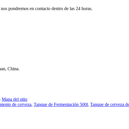
 y nos pondremos en contacto dentro de las 24 horas.
nan, China.
-
Mapa del sitio
iento de cerveza
,
Tanque de Fermentación 500l
,
Tanque de cerveza d