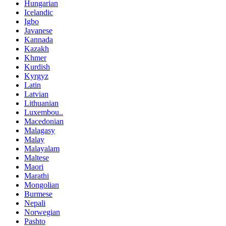
Hungarian
Icelandic
Igbo
Javanese
Kannada
Kazakh
Khmer
Kurdish
Kyrgyz
Latin
Latvian
Lithuanian
Luxembou..
Macedonian
Malagasy
Malay
Malayalam
Maltese
Maori
Marathi
Mongolian
Burmese
Nepali
Norwegian
Pashto