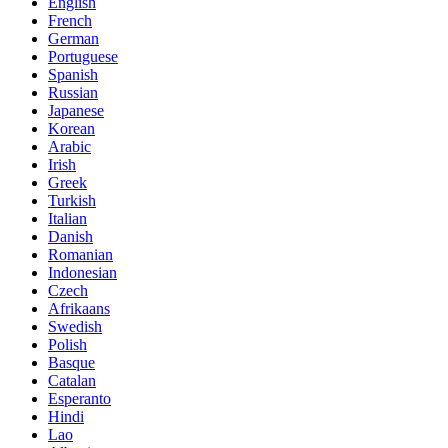
English
French
German
Portuguese
Spanish
Russian
Japanese
Korean
Arabic
Irish
Greek
Turkish
Italian
Danish
Romanian
Indonesian
Czech
Afrikaans
Swedish
Polish
Basque
Catalan
Esperanto
Hindi
Lao